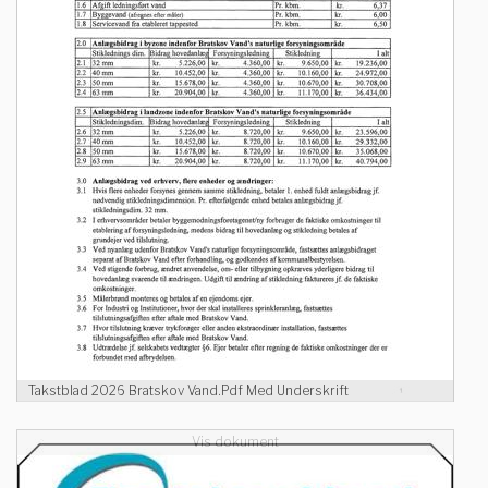
Takstblad 2026 Bratskov Vand.Pdf Med Underskrift
Vis dokument